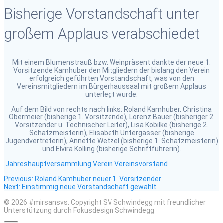
Bisherige Vorstandschaft unter
großem Applaus verabschiedet
Mit einem Blumenstrauß bzw. Weinpräsent dankte der neue 1.
Vorsitzende Kamhuber den Mitgliedern der bislang den Verein
erfolgreich geführten Vorstandschaft, was von den
Vereinsmitgliedern im Bürgerhaussaal mit großem Applaus
unterlegt wurde.
Auf dem Bild von rechts nach links: Roland Kamhuber, Christina
Obermeier (bisherige 1. Vorsitzende), Lorenz Bauer (bisheriger 2.
Vorsitzender u. Technischer Leiter), Lisa Kobilke (bisherige 2.
Schatzmeisterin), Elisabeth Untergasser (bisherige
Jugendvertreterin), Annette Wetzel (bisherige 1. Schatzmeisterin)
und Elvira Kolling (bisherige Schriftführerin).
Jahreshauptversammlung
Verein
Vereinsvorstand
Previous
Beitragsnavigation
Previous:
Roland Kamhuber neuer 1. Vorsitzender
Next
post:
Next:
Einstimmig neue Vorstandschaft gewählt
post:
© 2026 #mirsansvs. Copyright SV Schwindegg mit freundlicher
Unterstützung durch Fokusdesign Schwindegg