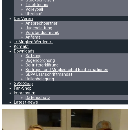
Stockschießen
Tischtennis
Volleyball
Ultralauf
Der Verein
Ansprechpartner
Jugendleitung
Vorstandschronik
Anfahrt
-> Mitglied Werden <-
Kontakt
Downloads
Satzung
Jugendordnung
Beitrittserklärung
Beitrags- und Mitgliedschaftsinformationen
SEPA Lastschriftmandat
Hallenbelegung
SVS-Shop
Fan-Shop
Impressum
Datenschutz
Latest-news