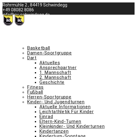
Skip
Rohrmühle 2 , 84419 Schwindegg
to
+49 08082 8086
content
info@sv-schwindegg.de
was ist los beim svs
termine
abteilungen a – m
Basketball
Damen-Sportgruppe
Dart
Aktuelles
Ansprechpartner
1. Mannschaft
2. Mannschaft
Geschichte
Fitness
Fußball
Herren-Sportgruppe
Kinder- Und Jugendturnen
Aktuelle Informationen
Leichtathletik Für Kinder
Einrad
Eltern-Kind-Turnen
Kleinkinder- Und Kinderturnen
Kindertanzen
Kinderturn-Sonntage