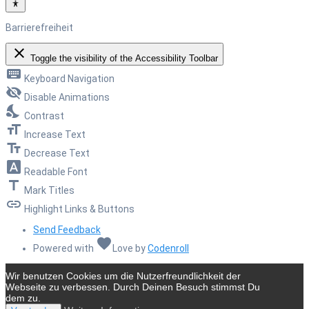
Barrierefreiheit
close
Toggle the visibility of the Accessibility Toolbar
keyboard
Keyboard Navigation
visibility_off
Disable Animations
nights_stay
Contrast
format_size
Increase Text
text_fields
Decrease Text
font_download
Readable Font
title
Mark Titles
link
Highlight Links & Buttons
Send Feedback
favorite
Powered with
Love
by
Codenroll
Wir benutzen Cookies um die Nutzerfreundlichkeit der
Webseite zu verbessen. Durch Deinen Besuch stimmst Du
dem zu.