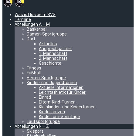
Was ist los beim SVS
Termine
Abteilungen A – M
Basketball
Damen-Sportgruppe
Dart
Aktuelles
Ansprechpartner
1. Mannschaft
2. Mannschaft
Geschichte
Fitness
Fußball
Herren-Sportgruppe
Kinder- und Jugendturnen
Aktuelle Informationen
Leichtathletik für Kinder
Einrad
Eltern-Kind-Turnen
Kleinkinder- und Kinderturnen
Kindertanzen
Kinderturn-Sonntage
Laufsportgruppe
Abteilungen N – Z
Skisport