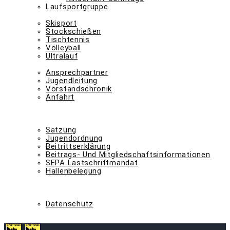
Laufsportgruppe
abteilungen n – z
Skisport
Stockschießen
Tischtennis
Volleyball
Ultralauf
der verein
Ansprechpartner
Jugendleitung
Vorstandschronik
Anfahrt
-> mitglied werden <-
kontakt
downloads
Satzung
Jugendordnung
Beitrittserklärung
Beitrags- Und Mitgliedschaftsinformationen
SEPA Lastschriftmandat
Hallenbelegung
svs-shop
fan-shop
impressum
Datenschutz
latest-news