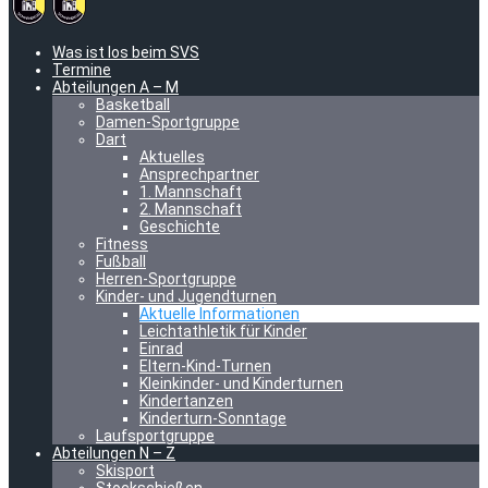
Was ist los beim SVS
Termine
Abteilungen A – M
Basketball
Damen-Sportgruppe
Dart
Aktuelles
Ansprechpartner
1. Mannschaft
2. Mannschaft
Geschichte
Fitness
Fußball
Herren-Sportgruppe
Kinder- und Jugendturnen
Aktuelle Informationen
Leichtathletik für Kinder
Einrad
Eltern-Kind-Turnen
Kleinkinder- und Kinderturnen
Kindertanzen
Kinderturn-Sonntage
Laufsportgruppe
Abteilungen N – Z
Skisport