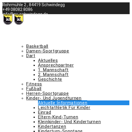
Skip
Rohrmühle 2 , 84419 Schwindegg
to
+49 08082 8086
content
info@sv-schwindegg.de
was ist los beim svs
termine
abteilungen a – m
Basketball
Damen-Sportgruppe
Dart
Aktuelles
Ansprechpartner
1. Mannschaft
2. Mannschaft
Geschichte
Fitness
Fußball
Herren-Sportgruppe
Kinder- Und Jugendturnen
Aktuelle Informationen
Leichtathletik Für Kinder
Einrad
Eltern-Kind-Turnen
Kleinkinder- Und Kinderturnen
Kindertanzen
Kinderturn-Sonntage