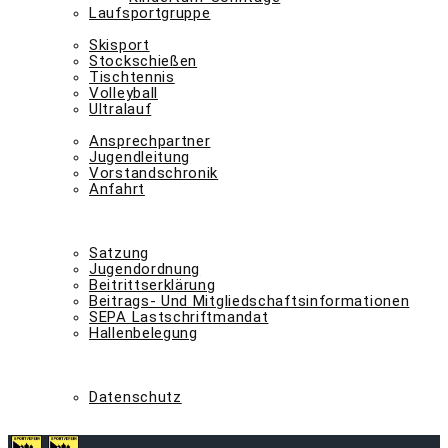
Laufsportgruppe
abteilungen n – z
Skisport
Stockschießen
Tischtennis
Volleyball
Ultralauf
der verein
Ansprechpartner
Jugendleitung
Vorstandschronik
Anfahrt
-> mitglied werden <-
kontakt
downloads
Satzung
Jugendordnung
Beitrittserklärung
Beitrags- Und Mitgliedschaftsinformationen
SEPA Lastschriftmandat
Hallenbelegung
svs-shop
fan-shop
impressum
Datenschutz
latest-news