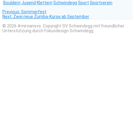
Bouldern
Jugend
Klettern
Schwindegg
Sport
Sportverein
Previous
Beitragsnavigation
Previous:
Sommerfest
Next
post:
Next:
Zwei neue Zumba-Kurse ab September
post:
© 2026 #mirsansvs. Copyright SV Schwindegg mit freundlicher
Unterstützung durch Fokusdesign Schwindegg