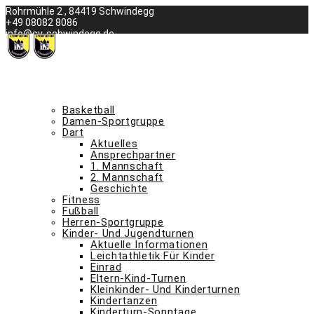
Skip
Rohrmühle 2 , 84419 Schwindegg
to
+49 08082 8086
content
info@sv-schwindegg.de
was ist los beim svs
termine
abteilungen a – m
Basketball
Damen-Sportgruppe
Dart
Aktuelles
Ansprechpartner
1. Mannschaft
2. Mannschaft
Geschichte
Fitness
Fußball
Herren-Sportgruppe
Kinder- Und Jugendturnen
Aktuelle Informationen
Leichtathletik Für Kinder
Einrad
Eltern-Kind-Turnen
Kleinkinder- Und Kinderturnen
Kindertanzen
Kinderturn-Sonntage