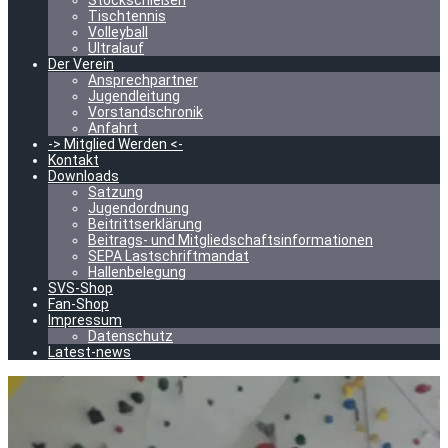
Stockschießen
Tischtennis
Volleyball
Ultralauf
Der Verein
Ansprechpartner
Jugendleitung
Vorstandschronik
Anfahrt
-> Mitglied Werden <-
Kontakt
Downloads
Satzung
Jugendordnung
Beitrittserklärung
Beitrags- und Mitgliedschaftsinformationen
SEPA Lastschriftmandat
Hallenbelegung
SVS-Shop
Fan-Shop
Impressum
Datenschutz
Latest-news