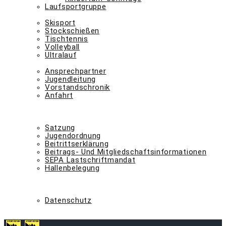
Laufsportgruppe
abteilungen n – z
Skisport
Stockschießen
Tischtennis
Volleyball
Ultralauf
der verein
Ansprechpartner
Jugendleitung
Vorstandschronik
Anfahrt
-> mitglied werden <-
kontakt
downloads
Satzung
Jugendordnung
Beitrittserklärung
Beitrags- Und Mitgliedschaftsinformationen
SEPA Lastschriftmandat
Hallenbelegung
svs-shop
fan-shop
impressum
Datenschutz
latest-news