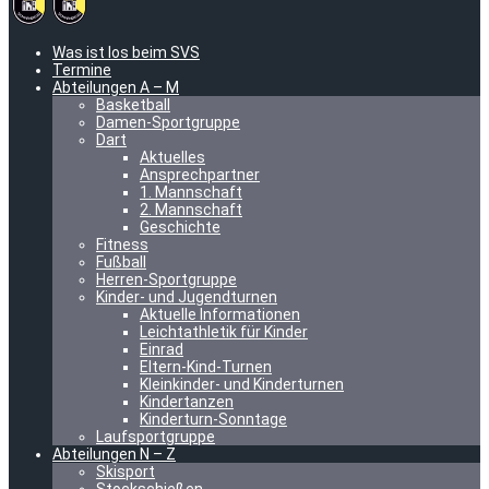
Was ist los beim SVS
Termine
Abteilungen A – M
Basketball
Damen-Sportgruppe
Dart
Aktuelles
Ansprechpartner
1. Mannschaft
2. Mannschaft
Geschichte
Fitness
Fußball
Herren-Sportgruppe
Kinder- und Jugendturnen
Aktuelle Informationen
Leichtathletik für Kinder
Einrad
Eltern-Kind-Turnen
Kleinkinder- und Kinderturnen
Kindertanzen
Kinderturn-Sonntage
Laufsportgruppe
Abteilungen N – Z
Skisport