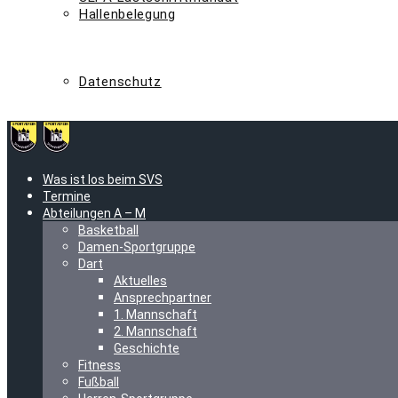
Hallenbelegung
svs-shop
fan-shop
impressum
Datenschutz
latest-news
Was ist los beim SVS
Termine
Abteilungen A – M
Basketball
Damen-Sportgruppe
Dart
Aktuelles
Ansprechpartner
1. Mannschaft
2. Mannschaft
Geschichte
Fitness
Fußball