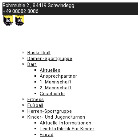
Skip
Rohrmühle 2 , 84419 Schwindegg
to
+49 08082 8086
content
info@sv-schwindegg.de
was ist los beim svs
termine
abteilungen a – m
Basketball
Damen-Sportgruppe
Dart
Aktuelles
Ansprechpartner
1. Mannschaft
2. Mannschaft
Geschichte
Fitness
Fußball
Herren-Sportgruppe
Kinder- Und Jugendturnen
Aktuelle Informationen
Leichtathletik Für Kinder
Einrad