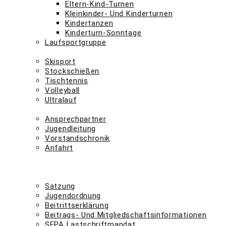
Eltern-Kind-Turnen
Kleinkinder- Und Kinderturnen
Kindertanzen
Kinderturn-Sonntage
Laufsportgruppe
abteilungen n – z
Skisport
Stockschießen
Tischtennis
Volleyball
Ultralauf
der verein
Ansprechpartner
Jugendleitung
Vorstandschronik
Anfahrt
-> mitglied werden <-
kontakt
downloads
Satzung
Jugendordnung
Beitrittserklärung
Beitrags- Und Mitgliedschaftsinformationen
SEPA Lastschriftmandat